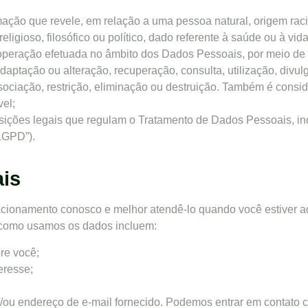
mação que revele, em relação a uma pessoa natural, origem racia
 religioso, filosófico ou político, dado referente à saúde ou à vi
 operação efetuada no âmbito dos Dados Pessoais, por meio de 
aptação ou alteração, recuperação, consulta, utilização, divu
ssociação, restrição, eliminação ou destruição. Também é con
vel;
osições legais que regulam o Tratamento de Dados Pessoais, incl
LGPD”).
is
ionamento conosco e melhor atendê-lo quando você estiver adq
 como usamos os dados incluem:
re você;
eresse;
e/ou endereço de e-mail fornecido. Podemos entrar em contat