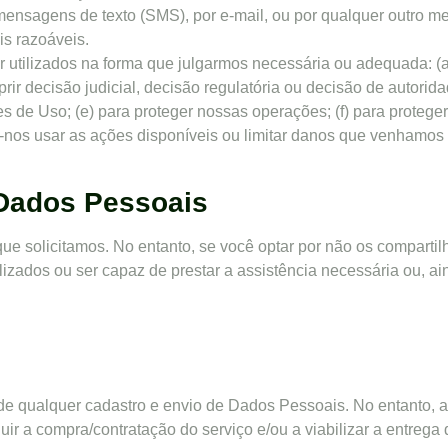
ensagens de texto (SMS), por e-mail, ou por qualquer outro me
is razoáveis.
utilizados na forma que julgarmos necessária ou adequada: (a
prir decisão judicial, decisão regulatória ou decisão de autori
s de Uso; (e) para proteger nossas operações; (f) para proteger
tir-nos usar as ações disponíveis ou limitar danos que venhamos a
 Dados Pessoais
e solicitamos. No entanto, se você optar por não os compartil
zados ou ser capaz de prestar a assistência necessária ou, aind
de qualquer cadastro e envio de Dados Pessoais. No entanto, 
 a compra/contratação do serviço e/ou a viabilizar a entrega 