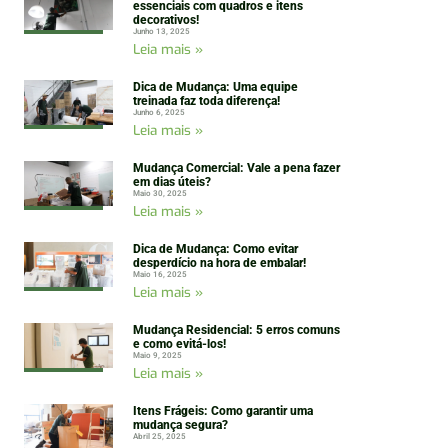
essenciais com quadros e itens
decorativos!
Junho 13, 2025
Leia mais »
Dica de Mudança: Uma equipe
treinada faz toda diferença!
Junho 6, 2025
Leia mais »
Mudança Comercial: Vale a pena fazer
em dias úteis?
Maio 30, 2025
Leia mais »
Dica de Mudança: Como evitar
desperdício na hora de embalar!
Maio 16, 2025
Leia mais »
Mudança Residencial: 5 erros comuns
e como evitá-los!
Maio 9, 2025
Leia mais »
Itens Frágeis: Como garantir uma
mudança segura?
Abril 25, 2025